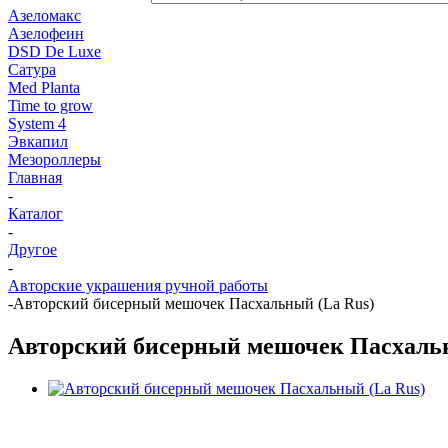
Азеломакс
Азелофеин
DSD De Luxe
Сатура
Med Planta
Time to grow
System 4
Эвкапил
Мезороллеры
Главная
-
Каталог
-
Другое
-
Авторские украшения ручной работы
-
Авторский бисерный мешочек Пасхальный (La Rus)
Авторский бисерный мешочек Пасхальн