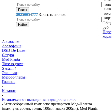
тов
наж
кно
89250054777
Заказать звонок
кор
Обща
руб.
Пере
корз
Азеломакс
Азелофеин
DSD De Luxe
Сатура
Med Planta
Time to grow
System 4
Эвкапил
Мезороллеры
Главная
-
Каталог
-
Комплексы от выпадения и для роста волос
-
Антисеборейный комплекс препаратов Мед-Планта
(шампунь 200мл, тоник 100мл, маска 200мл), Med Planta