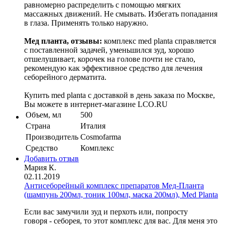
равномерно распределить с помощью мягких
массажных движений. Не смывать. Избегать попадания
в глаза. Применять только наружно.
Мед планта, отзывы:
комплекс med planta справляется
с поставленной задачей, уменьшился зуд, хорошо
отшелушивает, корочек на голове почти не стало,
рекомендую как эффективное средство для лечения
себорейного дерматита.
Купить med planta с доставкой в день заказа по Москве,
Вы можете в интернет-магазине LCO.RU
Объем, мл
500
Страна
Италия
Производитель
Cosmofarma
Средство
Комплекс
Добавить отзыв
Мария К.
02.11.2019
Антисеборейный комплекс препаратов Мед-Планта
(шампунь 200мл, тоник 100мл, маска 200мл), Med Planta
Если вас замучили зуд и перхоть или, попросту
говоря - себорея, то этот комплекс для вас. Для меня это