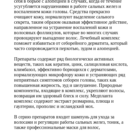
себя в борьбе с алопецией в случаях, когда ее течение
усугубляется нарушениями в работе сальных желез и
воспалением кожи головы. Средства прекрасно
очищают кожу, нормализуют выделение сального
секрета, таким образом оказывая эффективное действие,
направленное на устранение воспалений кожи и
волосяных фолликулов, которые во многих случаях
провоцируют выпадение волос. Лечебный комплекс
поможет избавиться от себорейного дерматита, который
часто сопровождается перхотью, зудом и алопецией.
Препараты содержат ряд биологически активных
веществ, таких как кератин, цинк, салициловая кислота,
климбазол, эффективно борющихся с дерматозами,
нормализующих микрофлору кожи и устраняющих ряд
неприятных симптомов себореи головы, таких как
повышенная жирность, зуд и шелушение. Природные
компоненты, входящие в комплекс, укрепляют волосы,
возвращая им здоровый блеск и силу. Медпланта
комплекс содержит экстракт розмарина, плюща и
гаултерии, прополис и исландский мох.
В серию препаратов входит шампунь для ухода за
волосами и регуляции работы сальных желез, тоник, а
также профессиональные маски для волос,