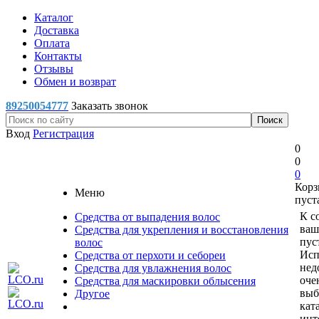
Каталог
Доставка
Оплата
Контакты
Отзывы
Обмен и возврат
89250054777
Заказать звонок
Вход
Регистрация
0
0
0
Корз
Меню
пуст
К с
Средства от выпадения волос
ваш
Средства для укрепления и восстановления
пус
волос
Исп
Средства от перхоти и себореи
нед
Средства для увлажнения волос
оче
Средства для маскировки облысения
выб
Другое
кат
инт