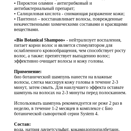
• Пироктон оламин - антигрибковый и
антибактериальный препарат;
• Салициловая кислота - снимающая разражение кожи;
• Пантенол – восстанавливает волосы, поврежденные
некачественными химическими составами и красящими
веществами.
«Bio Botanical Shampoo»
- нейтрализует воспаления,
питает корни волос и является стимулятором для
ослабленного кровообращения, чем способствует росту
волос, а также: препятствует выпадению волос;
эффективно очищает волосы и кожу головы.
Применение:
био ботанический шампунь нанести на влажные
волосы, слегка массируя кожу головы в течение 2-3
минут, затем смыть. Для наилучшего эффекта оставьте
шампунь на волосах на 2-3 минуты перед полосканием.
Использовать шампунь рекомендуется не реже 2 раз в
неделю, в течение 1-2 месяцев в комплексе с Био
ботанической сывороткой серии System 4.
Состав:
вода, натрия лауретсульфат, кокамидопропилбетаин,