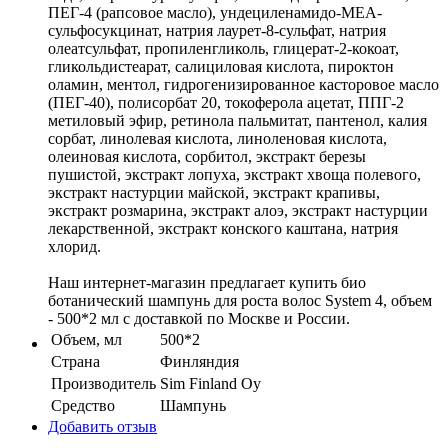
ПЕГ-4 (рапсовое масло), ундециленамидо-МЕА-
сульфосукцинат, натрия лаурет-8-сульфат, натрия
олеатсульфат, пропиленгликоль, глицерат-2-кокоат,
гликольдистеарат, салициловая кислота, пироктон
оламин, ментол, гидрогенизированное касторовое масло
(ПЕГ-40), полисорбат 20, токоферола ацетат, ППГ-2
метиловый эфир, ретинола пальмитат, пантенол, калия
сорбат, линолевая кислота, линоленовая кислота,
олеиновая кислота, сорбитол, экстракт березы
пушистой, экстракт лопуха, экстракт хвоща полевого,
экстракт настурции майской, экстракт крапивы,
экстракт розмарина, экстракт алоэ, экстракт настурции
лекарственной, экстракт конского каштана, натрия
хлорид.
Наш интернет-магазин предлагает купить био
ботанический шампунь для роста волос System 4, объем
- 500*2 мл с доставкой по Москве и России.
Объем, мл
500*2
Страна
Финляндия
Производитель
Sim Finland Oy
Средство
Шампунь
Добавить отзыв