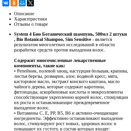
Описание
Характеристики
Отзывы о товаре
System 4 Био Ботанический шампунь, 500мл 2 штуки
, Bio Botanical Shampoo, Sim Sensitive
- является
результатом многолетних исследований в области
разработки средств против выпадения волос.
Содержит многочисленные лекарственные
компоненты, такие как:
• Репейник, полевой хвощ, настурция большая, крапива,
листья березы, розмарин, алое, водяной кресс, мята,
касторовое масло, экстракт конского каштана, масло
чайного дерева, которые содержат каротины,
фитонциды, аскорбиновые кислоты и микроэлементы
способствующие укреплению корней волос, стимуляции
их роста и останавливающие преждевременное
выпадение волос.
• Витамины С, Е, РР, В5, В6 и активно-очищающие
ингредиенты. Эффективно останавливают выпадение
волос, стимулируют рост новых, здоровых волос и
повышают их густоту, в состав которых входят: