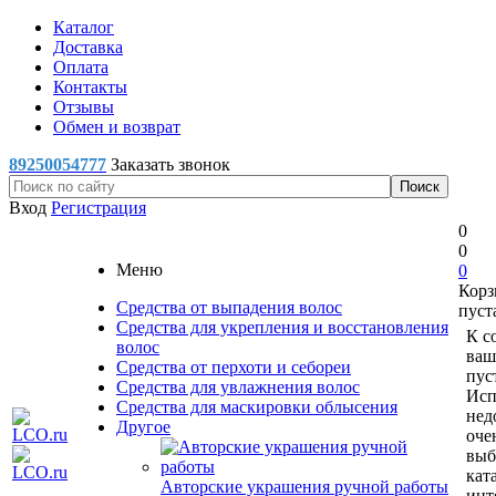
Каталог
Доставка
Оплата
Контакты
Отзывы
Обмен и возврат
89250054777
Заказать звонок
Вход
Регистрация
0
0
Меню
0
Корз
Средства от выпадения волос
пуст
Средства для укрепления и восстановления
К с
волос
ваш
Средства от перхоти и себореи
пус
Средства для увлажнения волос
Исп
Средства для маскировки облысения
нед
Другое
оче
выб
кат
Авторские украшения ручной работы
инт