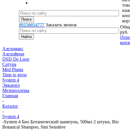
тов
наж
кно
кор
89250054777
Заказать звонок
Обща
руб.
Пере
корз
Азеломакс
Азелофеин
DSD De Luxe
Сатура
Med Planta
Time to grow
System 4
Эвкапил
Мезороллеры
Главная
-
Каталог
-
System 4
-
System 4 Био Ботанический шампунь, 500мл 2 штуки, Bio
Botanical Shampoo, Sim Sensitive