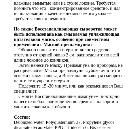
влажные вымытые или на сухие локоны. Требуется
помнить что это - концентрированное средство, и для
использования в качестве несмываемого ухода ее
требуется совсем немного.
Но также Восстанавливающая сыворотка может
быть использована как смываемая увлажняющая
питательная маска, особенно при совместном
применении с Маской-прешампунем:
Обильно нанесите на стержни волос средство,
отступив от корней около 2 см, распределите по всей
длине локонов до кончиков.
Затем нанесите Маску-Прешампунь по проборам, не
распределяйте. Маска-прешампунь глубоко очистит и
освежит кожу головы, а Восстанавливающая сыворотка
напитает и укрепит стержни .
Подержите 15 -30 минут, или как рекомендовал Ваш
специалист.
Смойте Восстанавливающим шампунем, повторно
нанесите небольшое количество средства на корни и
уложите локоны как обычно.
Состав:
Deionized water, Polyquaternium-37, Propylene glycol
dicaprate dycaprylate, PPG-1 trideceth-6, Bis-cetearyl