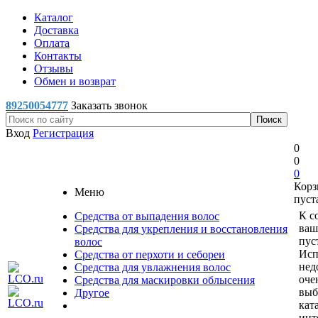
Каталог
Доставка
Оплата
Контакты
Отзывы
Обмен и возврат
89250054777
Заказать звонок
Вход
Регистрация
0
0
0
Корз
Меню
пуст
К с
Средства от выпадения волос
ваш
Средства для укрепления и восстановления
пус
волос
Исп
Средства от перхоти и себореи
нед
Средства для увлажнения волос
оче
Средства для маскировки облысения
выб
Другое
кат
инт