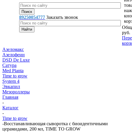
тов
наж
кно
89250054777
Заказать звонок
кор
Обща
руб.
Пере
корз
Азеломакс
Азелофеин
DSD De Luxe
Сатура
Med Planta
Time to grow
System 4
Эвкапил
Мезороллеры
Главная
-
Каталог
-
Time to grow
-
Восстанавливающая сыворотка с биоидентичными
церамидами, 200 мл, TIME TO GROW