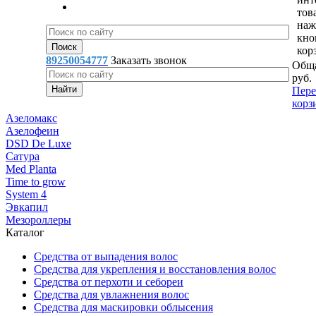
тов
наж
кно
кор
89250054777
Заказать звонок
Обща
руб.
Пере
корз
Азеломакс
Азелофеин
DSD De Luxe
Сатура
Med Planta
Time to grow
System 4
Эвкапил
Мезороллеры
Каталог
Средства от выпадения волос
Средства для укрепления и восстановления волос
Средства от перхоти и себореи
Средства для увлажнения волос
Средства для маскировки облысения