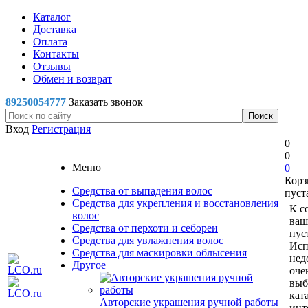
Каталог
Доставка
Оплата
Контакты
Отзывы
Обмен и возврат
89250054777
Заказать звонок
Вход
Регистрация
0
0
Меню
0
Корз
Средства от выпадения волос
пуст
Средства для укрепления и восстановления
К с
волос
ваш
Средства от перхоти и себореи
пус
Средства для увлажнения волос
Исп
Средства для маскировки облысения
нед
Другое
оче
выб
кат
Авторские украшения ручной работы
инт