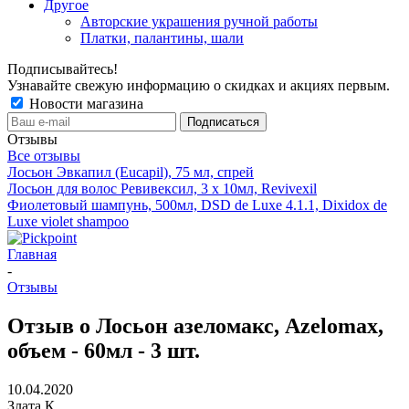
Другое
Авторские украшения ручной работы
Платки, палантины, шали
Подписывайтесь!
Узнавайте свежую информацию о скидках и акциях первым.
Новости магазина
Отзывы
Все отзывы
Лосьон Эвкапил (Eucapil), 75 мл, спрей
Лосьон для волос Ревивексил, 3 х 10мл, Revivexil
Фиолетовый шампунь, 500мл, DSD de Luxe 4.1.1, Dixidox de
Luxe violet shampoo
Главная
-
Отзывы
Отзыв о Лосьон азеломакс, Azelomax,
объем - 60мл - 3 шт.
10.04.2020
Злата К.