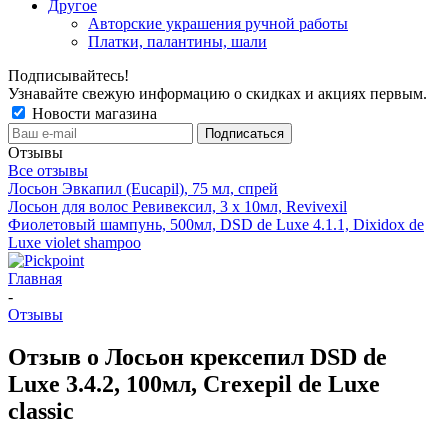
Другое
Авторские украшения ручной работы
Платки, палантины, шали
Подписывайтесь!
Узнавайте свежую информацию о скидках и акциях первым.
Новости магазина
Отзывы
Все отзывы
Лосьон Эвкапил (Eucapil), 75 мл, спрей
Лосьон для волос Ревивексил, 3 х 10мл, Revivexil
Фиолетовый шампунь, 500мл, DSD de Luxe 4.1.1, Dixidox de
Luxe violet shampoo
Главная
-
Отзывы
Отзыв о Лосьон крексепил DSD de
Luxe 3.4.2, 100мл, Crexepil de Luxe
classic