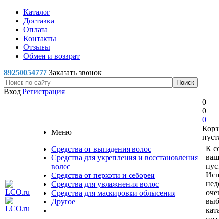
Каталог
Доставка
Оплата
Контакты
Отзывы
Обмен и возврат
89250054777
Заказать звонок
Вход
Регистрация
0
0
0
Корз
Меню
пуст
К с
Средства от выпадения волос
ваш
Средства для укрепления и восстановления
пус
волос
Исп
Средства от перхоти и себореи
нед
Средства для увлажнения волос
оче
Средства для маскировки облысения
выб
Другое
кат
инт