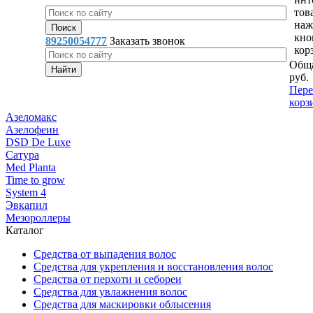
тов
наж
кно
89250054777
Заказать звонок
кор
Обща
руб.
Пере
корз
Азеломакс
Азелофеин
DSD De Luxe
Сатура
Med Planta
Time to grow
System 4
Эвкапил
Мезороллеры
Каталог
Средства от выпадения волос
Средства для укрепления и восстановления волос
Средства от перхоти и себореи
Средства для увлажнения волос
Средства для маскировки облысения