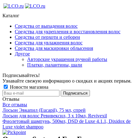
Каталог
Средства от выпадения волос
Средства для укрепления и восстановления волос
Средства от перхоти и себореи
Средства для увлажнения волос
Средства для маскировки облысения
Другое
Авторские украшения ручной работы
Платки, палантины, шали
Подписывайтесь!
Узнавайте свежую информацию о скидках и акциях первым.
Новости магазина
Отзывы
Все отзывы
Лосьон Эвкапил (Eucapil), 75 мл, спрей
Лосьон для волос Ревивексил, 3 х 10мл, Revivexil
Фиолетовый шампунь, 500мл, DSD de Luxe 4.1.1, Dixidox de
Luxe violet shampoo