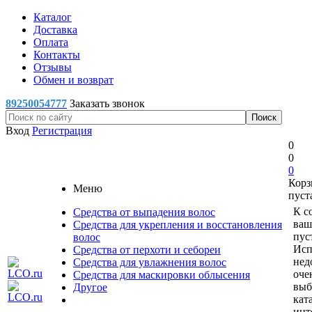
Каталог
Доставка
Оплата
Контакты
Отзывы
Обмен и возврат
89250054777
Заказать звонок
Вход
Регистрация
0
0
0
Корз
Меню
пуст
К с
Средства от выпадения волос
ваш
Средства для укрепления и восстановления
пус
волос
Исп
Средства от перхоти и себореи
нед
Средства для увлажнения волос
оче
Средства для маскировки облысения
выб
Другое
кат
инт