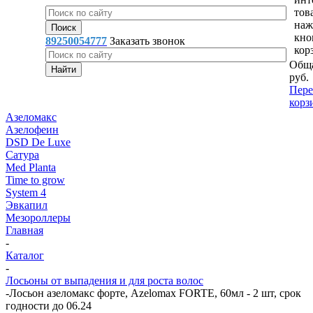
тов
наж
кно
89250054777
Заказать звонок
кор
Обща
руб.
Пере
корз
Азеломакс
Азелофеин
DSD De Luxe
Сатура
Med Planta
Time to grow
System 4
Эвкапил
Мезороллеры
Главная
-
Каталог
-
Лосьоны от выпадения и для роста волос
-
Лосьон азеломакс форте, Azelomax FORTE, 60мл - 2 шт, срок
годности до 06.24