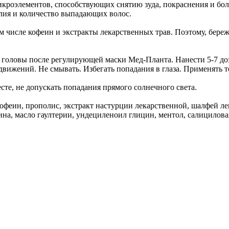
икроэлементов, способствующих снятию зуда, покраснения и бо
лия и количество выпадающих волос.
м числе кофеин и экстракты лекарственных трав. Поэтому, бере
 головы после регулирующей маски Мед-Планта. Нанести 5-7 доз
вижений. Не смывать. Избегать попадания в глаза. Применять т
сте, не допускать попадания прямого солнечного света.
кофеин, прополис, экстракт настурции лекарственной, шалфей л
на, масло гаултерии, ундециленоил глицин, ментол, салицилова