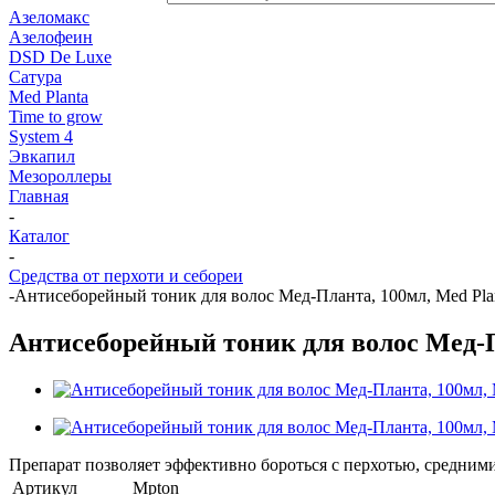
Азеломакс
Азелофеин
DSD De Luxe
Сатура
Med Planta
Time to grow
System 4
Эвкапил
Мезороллеры
Главная
-
Каталог
-
Средства от перхоти и себореи
-
Антисеборейный тоник для волос Мед-Планта, 100мл, Med Pla
Антисеборейный тоник для волос Мед-П
Препарат позволяет эффективно бороться с перхотью, средним
Артикул
Mpton